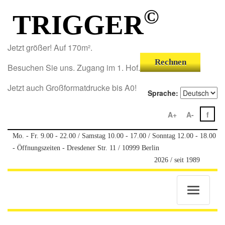
©
TRIGGER
Jetzt größer! Auf 170m².
Rechnen
Besuchen Sie uns. Zugang im 1. Hof.
Jetzt auch Großformatdrucke bis A0!
Sprache:
A+
A-
f
Mo. - Fr. 9.00 - 22.00 / Samstag 10.00 - 17.00 / Sonntag 12.00 - 18.00
- Öffnungszeiten - Dresdener Str. 11 / 10999 Berlin
2026 / seit 1989
Toggle
navigatio