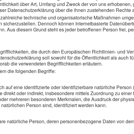
tlichkeit über Art, Umfang und Zweck der von uns erhobenen,
eser Datenschutzerklärung über die ihnen zustehenden Rechte a
r zahlreiche technische und organisatorische Maßnahmen umges
n sicherzustellen. Dennoch können Internetbasierte Datenübert
ann. Aus diesem Grund steht es jeder betroffenen Person frei,
ifflichkeiten, die durch den Europäischen Richtlinien- und V
chutzerklärung soll sowohl für die Öffentlichkeit als auch f
orab die verwendeten Begrifflichkeiten erläutern.
em die folgenden Begriffe:
 auf eine identifizierte oder identifizierbare natürliche Person
 die direkt oder indirekt, insbesondere mittels Zuordnung zu e
oder mehreren besonderen Merkmalen, die Ausdruck der physis
r natürlichen Person sind, identifiziert werden kann.
ierbare natürliche Person, deren personenbezogene Daten von dem