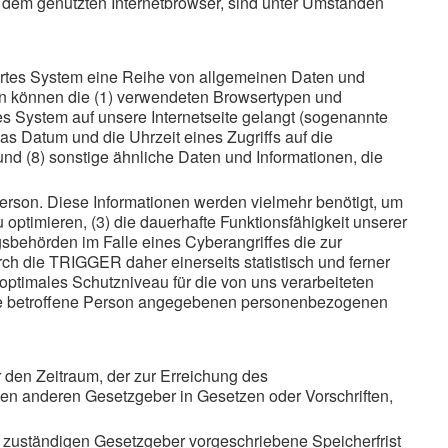
in dem genutzten Internetbrowser, sind unter Umständen
siertes System eine Reihe von allgemeinen Daten und
den können die (1) verwendeten Browsertypen und
es System auf unsere Internetseite gelangt (sogenannte
as Datum und die Uhrzeit eines Zugriffs auf die
 und (8) sonstige ähnliche Daten und Informationen, die
erson. Diese Informationen werden vielmehr benötigt, um
zu optimieren, (3) die dauerhafte Funktionsfähigkeit unserer
sbehörden im Falle eines Cyberangriffes die zur
h die TRIGGER daher einerseits statistisch und ferner
optimales Schutzniveau für die von uns verarbeiteten
ine betroffene Person angegebenen personenbezogenen
r den Zeitraum, der zur Erreichung des
nen anderen Gesetzgeber in Gesetzen oder Vorschriften,
 zuständigen Gesetzgeber vorgeschriebene Speicherfrist