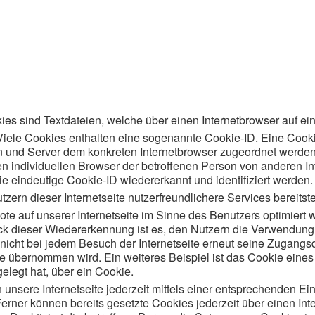
es sind Textdateien, welche über einen Internetbrowser auf 
Viele Cookies enthalten eine sogenannte Cookie-ID. Eine Cooki
ten und Server dem konkreten Internetbrowser zugeordnet werde
en individuellen Browser der betroffenen Person von anderen In
e eindeutige Cookie-ID wiedererkannt und identifiziert werden.
n dieser Internetseite nutzerfreundlichere Services bereitste
te auf unserer Internetseite im Sinne des Benutzers optimiert 
k dieser Wiedererkennung ist es, den Nutzern die Verwendung un
 nicht bei jedem Besuch der Internetseite erneut seine Zugangs
 übernommen wird. Ein weiteres Beispiel ist das Cookie eine
gelegt hat, über ein Cookie.
unsere Internetseite jederzeit mittels einer entsprechenden Ei
erner können bereits gesetzte Cookies jederzeit über einen I