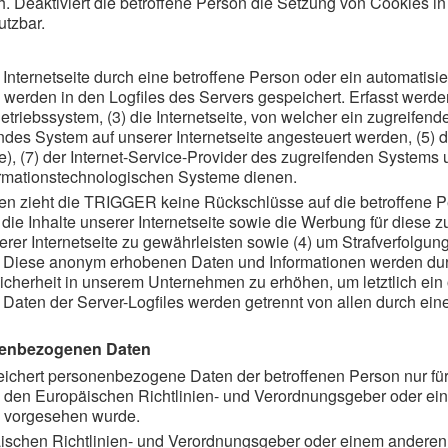
ch. Deaktiviert die betroffene Person die Setzung von Cookies 
utzbar.
r Internetseite durch eine betroffene Person oder ein automati
 werden in den Logfiles des Servers gespeichert. Erfasst wer
riebssystem, (3) die Internetseite, von welcher ein zugreifend
endes System auf unserer Internetseite angesteuert werden, (5) d
sse), (7) der Internet-Service-Provider des zugreifenden Systems
ormationstechnologischen Systeme dienen.
en zieht die TRIGGER keine Rückschlüsse auf die betroffene P
2) die Inhalte unserer Internetseite sowie die Werbung für diese 
er Internetseite zu gewährleisten sowie (4) um Strafverfolgung
n. Diese anonym erhobenen Daten und Informationen werden durc
cherheit in unserem Unternehmen zu erhöhen, um letztlich ein 
Daten der Server-Logfiles werden getrennt von allen durch e
nenbezogenen Daten
speichert personenbezogene Daten der betroffenen Person nur fü
ch den Europäischen Richtlinien- und Verordnungsgeber oder ei
t, vorgesehen wurde.
äischen Richtlinien- und Verordnungsgeber oder einem anderen