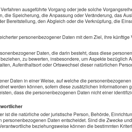
erter Verfahren ausgeführte Vorgang oder jede solche Vorgang
en, die Speicherung, die Anpassung oder Veränderung, das Aus
der Bereitstellung, den Abgleich oder die Verknüpfung, die Ein
eicherter personenbezogener Daten mit dem Ziel, ihre künftige
g personenbezogener Daten, die darin besteht, dass diese per
n beziehen, zu bewerten, insbesondere, um Aspekte bezüglich Arb
halten, Aufenthaltsort oder Ortswechsel dieser natürlichen Per
ener Daten in einer Weise, auf welche die personenbezogenen 
ordnet werden können, sofern diese zusätzlichen Informationen
ten, dass die personenbezogenen Daten nicht einer identifizier
wortlicher
er ist die natürliche oder juristische Person, Behörde, Einricht
on personenbezogenen Daten entscheidet. Sind die Zwecke und M
 Verantwortliche beziehungsweise können die bestimmten Krit