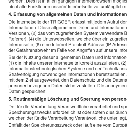
werden. Dies ist in allen gängigen Internetbrowsern mögli
nicht alle Funktionen unserer Internetseite vollumfänglich n
4. Erfassung von allgemeinen Daten und Informationen
Die Internetseite der TRIGGER erfasst mit jedem Aufruf de
Informationen. Diese allgemeinen Daten und Informationen
Versionen, (2) das vom zugreifenden System verwendete Bet
Referrer), (4) die Unterwebseiten, welche über ein zugreif
Internetseite, (6) eine Internet-Protokoll-Adresse (IP-Adre
der Gefahrenabwehr im Falle von Angriffen auf unsere inf
Bei der Nutzung dieser allgemeinen Daten und Information
(1) die Inhalte unserer Internetseite korrekt auszuliefern, (
informationstechnologischen Systeme und der Technik unser
Strafverfolgung notwendigen Informationen bereitzustelle
mit dem Ziel ausgewertet, den Datenschutz und die Datensi
personenbezogenen Daten sicherzustellen. Die anonymen 
Daten gespeichert.
5. Routinemäßige Löschung und Sperrung von perso
Der für die Verarbeitung Verantwortliche verarbeitet und 
Speicherungszwecks erforderlich ist oder sofern dies dur
welchen der für die Verarbeitung Verantwortliche unterlieg
Entfällt der Speicherungszweck oder läuft eine vom Europ