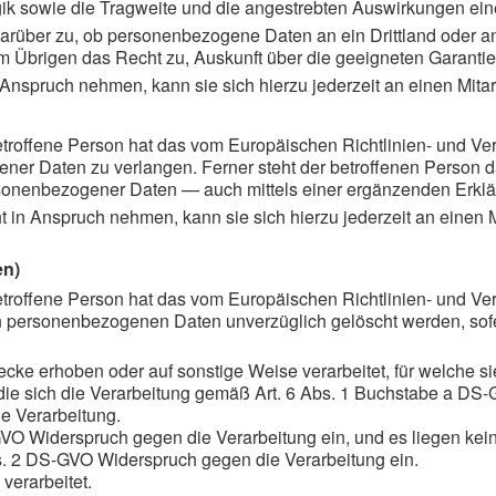
gik sowie die Tragweite und die angestrebten Auswirkungen eine
darüber zu, ob personenbezogene Daten an ein Drittland oder an
on im Übrigen das Recht zu, Auskunft über die geeigneten Garan
Anspruch nehmen, kann sie sich hierzu jederzeit an einen Mitar
roffene Person hat das vom Europäischen Richtlinien- und Ve
gener Daten zu verlangen. Ferner steht der betroffenen Person 
ersonenbezogener Daten — auch mittels einer ergänzenden Erkl
 in Anspruch nehmen, kann sie sich hierzu jederzeit an einen Mi
en)
troffene Person hat das vom Europäischen Richtlinien- und V
n personenbezogenen Daten unverzüglich gelöscht werden, sofer
e erhoben oder auf sonstige Weise verarbeitet, für welche sie
f die sich die Verarbeitung gemäß Art. 6 Abs. 1 Buchstabe a DS
ie Verarbeitung.
VO Widerspruch gegen die Verarbeitung ein, und es liegen kein
bs. 2 DS-GVO Widerspruch gegen die Verarbeitung ein.
erarbeitet.